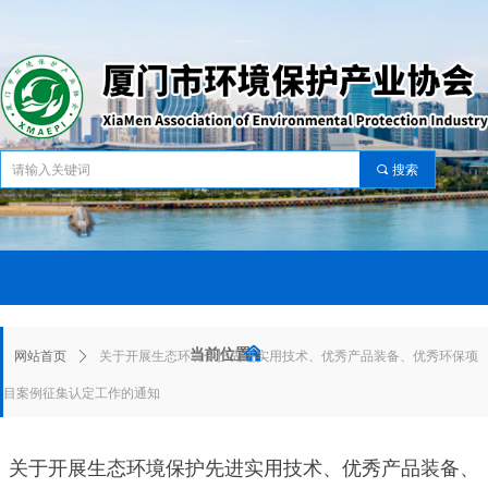
끠
搜索
网站首页
关于协会
协会动态
资讯中心
服务中心
党建工作
会员中心
政策标准
资
网站首页
关于协会
协会动态
资讯中心
服务中心
党建工作
会员中心
政策标准
资
낀
当前位置：
网站首页
ꄲ
关于开展生态环境保护先进实用技术、优秀产品装备、优秀环保项
目案例征集认定工作的通知
关于开展生态环境保护先进实用技术、优秀产品装备、