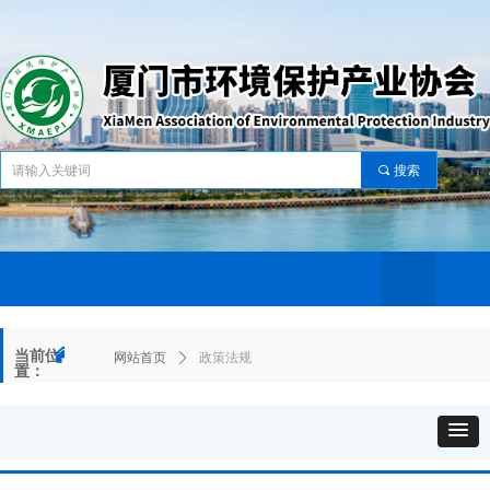
끠
搜索
网站首页
关于协会
协会动态
资讯中心
服务中心
党建工作
会员中心
政策标准
资
网站首页
关于协会
协会动态
资讯中心
服务中心
党建工作
会员中心
政策标准
资
낀
当前位
网站首页
ꄲ
政策法规
置：