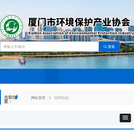
끠
搜索
网站首页
关于协会
协会动态
资讯中心
服务中心
党建工作
会员中心
政策标准
资
网站首页
关于协会
协会动态
资讯中心
服务中心
党建工作
会员中心
政策标准
资
낀
当前位
网站首页
ꄲ
招聘信息
置：